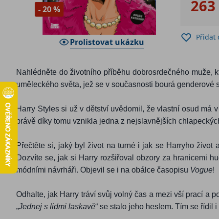
263
- 20 %
Přidat
Prolistovat ukázku
Nahlédněte do životního příběhu dobrosrdečného muže, kt
uměleckého světa, jež se v současnosti bourá genderové s
Harry Styles si už v dětství uvědomil, že vlastní osud má 
právě díky tomu vznikla jedna z nejslavnějších chlapecký
Přečtěte si, jaký byl život na turné i jak se Harryho živ
Dozvíte se, jak si Harry rozšiřoval obzory za hranicemi h
módními návrháři. Objevil se i na obálce časopisu
Vogue
!
Odhalte, jak Harry tráví svůj volný čas a mezi vší prací 
„
Jednej s lidmi laskavě
“ se stalo jeho heslem. Tím se řídi