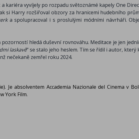
ivot a kariéra vyvíjely po rozpadu světoznámé kapely One Dir
 jak si Harry rozšiřoval obzory za hranicemi hudebního prům
erk
a spolupracoval i s proslulými módními návrháři. Obje
í a pozorností hledá duševní rovnováhu. Meditace je jen jedn
idmi laskavě
“ se stalo jeho heslem. Tím se řídil i autor, kter
enž nečekaně zemřel roku 2024.
álie). Je absolventem Accademia Nazionale del Cinema v Bo
w York Film.