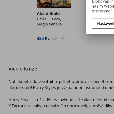
Blokování n
Monarchi
naším webe
ol
preferencí.
1918
Akční Bible
ton
Andrea Pol
David C. Cook,
Lucie Jaho
Nastaven
Sergio Cariello
eds.
1 791 Kč
 Kč
420 Kč
599 Kč
Více o knize
Nahlédněte do životního příběhu dobrosrdečného muž
dívčích srdcí! Harry Styles je významnou osobností umě
Harry Styles si už v dětství uvědomil, že vlastní osud 
X Factoru i diváky u televizních obrazovek, a právě dík