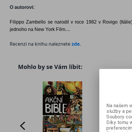
O autorovi:
Filippo Zambello se narodil v roce 1982 v Rovigo (Itál
jednoho na New York Film.
Recenzi na knihu naleznete
zde
.
Mohlo by se Vám líbit:
Na našem we
služby a pe
Soubory coo
Díky tomu w
preferencím