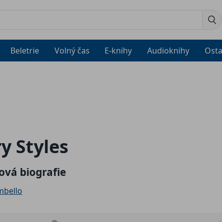
Beletrie
Volný čas
E-knihy
Audioknihy
Osta
y Styles
vá biografie
mbello