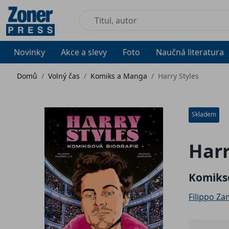
Novinky
Akce a slevy
Foto
Naučná literatura
Domů
/
Volný čas
/
Komiks a Manga
/
Harry Styles
Skladem
Harr
Komikso
Filippo Za