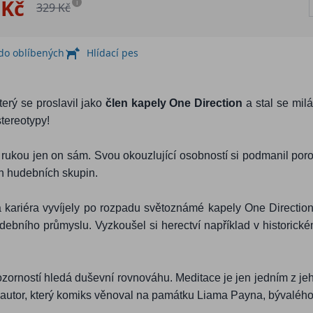
 Kč
i
329 Kč
 do oblíbených
Hlídací pes
erý se proslavil jako
člen kapely One Direction
a stal se mil
tereotypy!
v rukou jen on sám. Svou okouzlující osobností si podmanil poro
ch hudebních skupin.
ot a kariéra vyvíjely po rozpadu světoznámé kapely One Directio
udebního průmyslu. Vyzkoušel si herectví například v historic
a pozorností hledá duševní rovnováhu. Meditace je jen jedním z
l i autor, který komiks věnoval na památku Liama Payna, bývalé