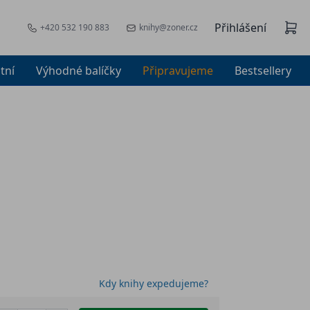
Přihlášení
+420 532 190 883
knihy@zoner.cz
tní
Výhodné balíčky
Připravujeme
Bestsellery
Kdy knihy expedujeme?