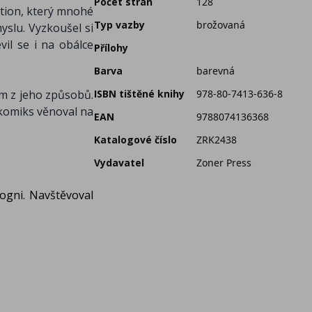
Počet stran
128
ection, který mnohé
Typ vazby
brožovaná
yslu. Vyzkoušel si
vil se i na obálce
Přílohy
Barva
barevná
ím z jeho způsobů.
ISBN tištěné knihy
978-80-7413-636-8
ý komiks věnoval na
EAN
9788074136368
Katalogové číslo
ZRK2438
Vydavatel
Zoner Press
logni. Navštěvoval