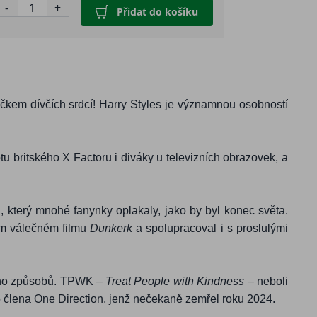
-
+
Přidat do košíku
áčkem dívčích srdcí! Harry Styles je významnou osobností
tu britského X Factoru i diváky u televizních obrazovek, a
n, který mnohé fanynky oplakaly, jako by byl konec světa.
kém válečném filmu
Dunkerk
a spolupracoval i s proslulými
 jeho způsobů. TPWK –
Treat People with Kindness
– neboli
ho člena One Direction, jenž nečekaně zemřel roku 2024.