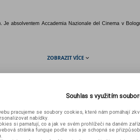
ie). Je absolventem Accademia Nazionale del Cinema v Bologni
ZOBRAZIT
VÍCE
Souhlas s využitím soubo
bu pracujeme se soubory cookies, které nám pomáhají zkva
rsonalizovat nabídky.
kies si pamatují, co a jak ve svém prohlížeči na daném zaříz
ebová stránka funguje podle vás a je schopná se přizpůsob
.