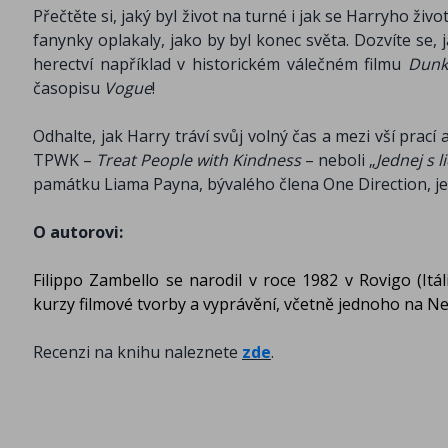
Přečtěte si, jaký byl život na turné i jak se Harryho ž
fanynky oplakaly, jako by byl konec světa. Dozvíte se,
herectví například v historickém válečném filmu
Dunk
časopisu
Vogue
!
Odhalte, jak Harry tráví svůj volný čas a mezi vší prac
TPWK –
Treat People with Kindness
– neboli „
Jednej s l
památku Liama Payna, bývalého člena One Direction, j
O autorovi:
Filippo Zambello se narodil v roce 1982 v Rovigo (It
kurzy filmové tvorby a vyprávění, včetně jednoho na Ne
Recenzi na knihu naleznete
zde
.