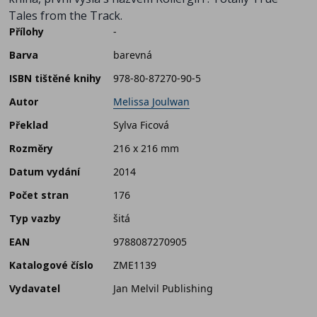
Tales from the Track.
Přílohy
-
Barva
barevná
ISBN tištěné knihy
978-80-87270-90-5
Autor
Melissa Joulwan
Překlad
Sylva Ficová
Rozměry
216 x 216 mm
Datum vydání
2014
Počet stran
176
Typ vazby
šitá
EAN
9788087270905
Katalogové číslo
ZME1139
Vydavatel
Jan Melvil Publishing