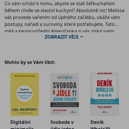
Co vám schází k tomu, abyste se stali šéfkuchařem
během chvíle ve vlastní kuchyni? Absolutně nic! Melissa
vás provede vařením od úplného začátku, ukáže vám
postupy, nářadí a suroviny, které potřebujete. Tato
milá a bezprostřední Američanka si vás získá svým
ZOBRAZIT
VÍCE
bezprostředním stylem a při čtení si budete připadat,
že sedí u vás v kuchyni a s úsměvem a elegancí vám
vysvětluje, jak vykouzlit z mletého masa tucet jídel, a to
pouze díky drobným úpravám.
Mohlo by se Vám líbit:
Takovou průvodkyni bychom v kuchyni potřebovali
všichni. Pozvěte ji tedy na večeři, nechte si od ní
poradit. Zahrajte si její oblíbenou hru : jak by to šlo
jinak. A pořiďte si stopky. Budete je potřebovat! Musíte
si přece změřit, kolik toho stihnete uvařit během
hodinky. Závod v kuchyni je obrovská legrace,
nenechte si to ujít.
Digitální
Svoboda v
Deník
Co vám tato kniha dá? Vrátí vám chuť a vášeň k vaření.
minimalism
jídle jednou
Whole30