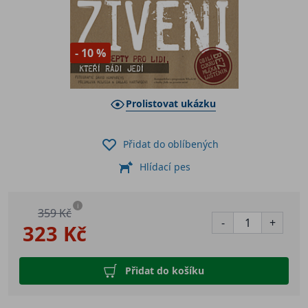
- 10 %
Prolistovat ukázku
Přidat do oblíbených
Hlídací pes
i
359 Kč
-
+
323 Kč
Přidat do košíku