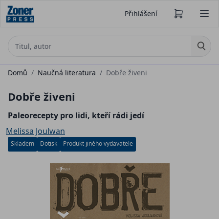
Přihlášení
Domů
/
Naučná literatura
/
Dobře živeni
Dobře živeni
Paleorecepty pro lidi, kteří rádi jedí
Melissa Joulwan
Skladem
Dotisk
Produkt jiného vydavatele