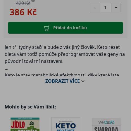
i
429 Kč
-
+
386 Kč
Přidat do košíku
Jen tři týdny stačí a bude z vás jiný člověk. Keto reset
dieta vám totiž pomůže přeprogramovat vaše geny na
původní tovární nastavení.
Keto je stav metabolické efektivnosti, díky které jste
ZOBRAZIT
VÍCE
schopni pálit uloženou energii ve formě tělesných
tukových zásob a ketonů, a nemusíte být závislí na
pravidelných jídlech s vysokým obsahem sacharidů.
Mohlo by se Vám líbit:
Když projdete jednadvacetidenním metabolickým
resetováním, dáte sbohem závislosti na sacharidech a
zůstanete keto, uvedete své hormony zodpovědné za