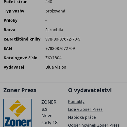
Počet stran
440
Typ vazby
brožovaná
Přílohy
-
Barva
černobílá
ISBN tištěné knihy
978-80-87672-70-9
EAN
9788087672709
Katalogové číslo
ZKY1804
Vydavatel
Blue Vision
Zoner Press
O vydavatelství
Kontakty
ZONER
a.s.
Lidé v Zoner Press
Nové
Nabídka práce
sady 18
Odběr novinek Zoner Press