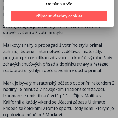
mnoha dalších knih, které podporují životní styl a vaření
Odmítnout vše
PrimalCon a vedl seminář s názvem Primal
podle primal/paleo. Jeho stránka MarksDailyApple.com
Transformace ve 22 městech.
je jedna z nejnavštěvovanějších webů s informacemi o
Přijmout všechny cookies
zdraví na internetu a mnozí ji obdivují, protože
Je bývalým americkým šampionem a třetím nejlepším
zpochybňuje a přetváří mylné konvenční vědění o
profesionálním triatlonistou ve světovém žebříčku.
stravě, cvičení a životním stylu.
Momentálně se profesionálně věnuje Speedgolfu; s
nejlepším výsledkem 78 vstřelených jamek s časem 47
Markovy snahy o propagaci životního stylu primal
minut během kalifornského šampionátu v roce 2017.
zahrnují tištěné i internetové vzdělávací materiály,
program pro certifikaci zdravotních koučů, výrobu řady
zdravých chuťových přísad a doplňků stravy a řetězec
restaurací s rychlým občerstvením v duchu primal.
Mark je bývalý maratonský běžec s osobním rekordem 2
hodiny 18 minut a v havajském triatlonském závodu
Ironman se umístil na čtvrté příčce. Žije v Malibu v
Kalifornii a každý víkend se účastní zápasu Ultimate
Frisbee se špičkami v tomto sportu, tedy lidmi, kterým je
o polovinu méně než Markovi.