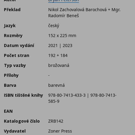
Překlad
Nikol Zachovalová Barochová + Mgr.
Radomír Beneš
Jazyk
český
Rozměry
152 x 225 mm
Datum vydání
2021 | 2023
Počet stran
192 + 184
Typ vazby
brožovaná
Přílohy
-
Barva
barevná
ISBN tištěné knihy
978-80-7413-433-3 | 978-80-7413-
585-9
EAN
Katalogové číslo
ZRB142
Vydavatel
Zoner Press