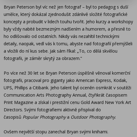
Ovšem největší stopu zanechal Bryan svými knihami.
Bryan Peterson byl víc než jen fotograf – byl to pedagog s duší
Tyto bestsellery přeložené do devíti jazyků, z nichž se
umělce, který dokázal zjednodušit zdánlivě složité fotografické
prodalo přes milion kusů, se staly biblí pro mnoho
koncepty a probudit v lidech touhu tvořit. Jeho kurzy a workshopy
začínajících i pokročilých fotografů. Mezi jeho
byly vždy nabité bezmezným nadšením a humorem, a přesně to
nejznámější díla patří
Naučte se exponovat
ho odlišovalo od ostatních. Nikdy vás nezahltil technickými
kreativně
,
Naučte se vidět kreativně
,
Naučte se fotografovat
detaily, naopak, vedl vás k tomu, abyste nad fotografií přemýšleli
street fotografie
a mnoho dalších, které pomáhaly
a vložili do ní kus sebe. Jak sám říkal: „To, co dělá skvělou
čtenářům objevovat světlo, barvu, kompozici a
fotografii, je záměr skrytý za obrazem.“
především nalézat svůj vlastní kreativní hlas.
Po více než 30 let se Bryan Peterson úspěšně věnoval komerční
Bryan Peterson během více než 40 let výuky vnášel do
fotografii, pracoval pro giganty jako American Express, Kodak,
svých workshopů po celém světě jedinečný styl.
UPS, Phillips a Citibank. Jeho talent byl oceněn osmkrát v soutěži
Každému fotografovi zaručil kreativní a radostný
Communication Arts Photography Annual, čtyřikrát časopisem
zážitek, povýšil jejich vize a otevřel jim nové možnosti.
Print Magazine a získal i prestižní cenu Gold Award New York Art
Jeho odkaz bude i nadále žít v dílech těch, které
Directors. Svými fotografiemi aktivně přispíval do
inspiroval.
časopisů
Popular Photography
a
Outdoor Photography
.
Zanechal po sobě obrovský odkaz, který ovlivnil
Ovšem největší stopu zanechal Bryan svými knihami.