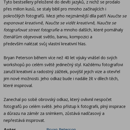
nespočet fotografů po celém světě. Jeho přístup k
Tyto bestsellery přeložené do devíti jazyků, z nichž se prodalo
fotografii, plný inspirace a důrazu na záměr za
přes milion kusů, se staly biblí pro mnoho začínajících i
snímkem, zůstává nadčasový a nepřestává inspirovat.
pokročilých fotografů. Mezi jeho nejznámější díla patří
Naučte se
exponovat kreativně
,
Naučte se vidět kreativně
,
Naučte se
fotografovat street fotografie
a mnoho dalších, které pomáhaly
čtenářům objevovat světlo, barvu, kompozici a
především nalézat svůj vlastní kreativní hlas.
Bryan Peterson během více než 40 let výuky vnášel do svých
workshopů po celém světě jedinečný styl. Každému fotografovi
zaručil kreativní a radostný zážitek, povýšil jejich vize a otevřel
jim nové možnosti. Jeho odkaz bude i nadále žít v dílech těch,
které inspiroval.
Zanechal po sobě obrovský odkaz, který ovlivnil nespočet
fotografů po celém světě. Jeho přístup k fotografii, plný inspirace
a důrazu na záměr za snímkem, zůstává nadčasový a
nepřestává inspirovat.
Autor
Bryan Peterson