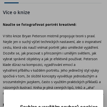
hraje kontrast a textura.
Více o knize
To vše s jeho specifickou lehkostí a nadhledem.
Způsob, jakým autor popisuje vznik vlastních
fotografií, je sám o sobě návodem pro začínající i
Naučte se fotografovat portrét kreativně:
pokročilé fotografy.
Akt
je v řadě Bryanových knih přeci
jen specifické dílo, nejedná se tentokrát o „školu“, na
V této knize Bryan Peterson mistrně propojuje teorii s praxí.
jakou jsme u něj zvyklí, nenajdete v ní fotografie
Nejde jen o suchý výčet technických nastavení, ale o inspirativní
„špatné“ a „dobré“, dokonce ani snímky před a po. Jen
cestu, která vás naučí vnímat portrét jako umělecké vyjádření.
finální záběry, které vám vezmou dech svou
Dozvíte se, jak pracovat s přirozeným i umělým světlem, jak
precizností a nápaditostí. Nechte se inspirovat krásou
vybrat správné objektivy a jak je efektivně používat. Peterson
ženského těla!
klade důraz na kompozici, vyjadřování emocí a
vytváření příběhu v každém portrétu. Jeho jedinečný styl výuky
O autorovi:
spočívá v tom, že složité koncepty vysvětluje jednoduchým a
srozumitelným jazykem, často s využitím praktických příkladů a
Bryan Peterson: Odkaz Mistra Inspirace
názorných ilustrací. Kniha je plná cenných tipů, triků a „aha“
momentů, které vám pomohou objevit vlastní kreativní potenciál.
Bryan Peterson byl víc než jen fotograf – byl
to pedagog s duší umělce, který dokázal zjednodušit
Naučte se fotografovat AKT: