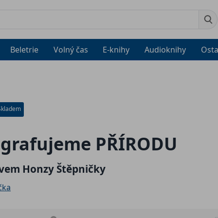
Beletrie
Volný čas
E-knihy
Audioknihy
Osta
Skladem
ografujeme PŘÍRODU
ivem Honzy Štěpničky
čka