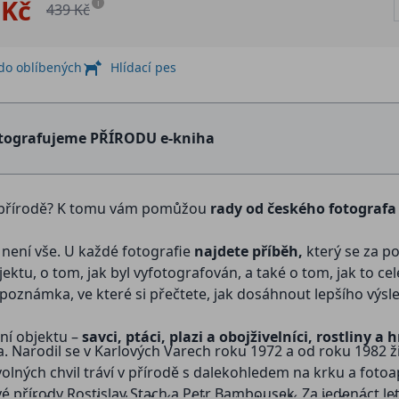
 Kč
i
439 Kč
 do oblíbených
Hlídací pes
tografujeme PŘÍRODU e-kniha
přírodě? K tomu vám pomůžou
rady od českého fotografa
o není vše. U každé fotografie
najdete příběh,
který se za p
ktu, o tom, jak byl vyfotografován, a také o tom, jak to ce
poznámka, ve které si přečtete, jak dosáhnout lepšího výs
ní objektu –
savci, ptáci, plazi a obojživelníci, rostliny a 
. Narodil se v Karlových Varech roku 1972 a od roku 1982 ž
volných chvil tráví v přírodě s dalekohledem na krku a fot
 přírody Rostislav Stach a Petr Bambousek. Za jedenáct let 