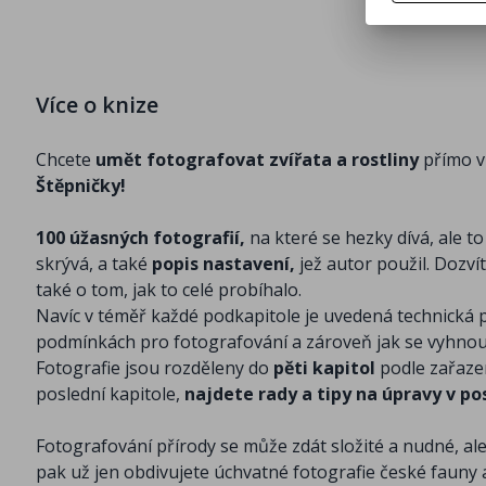
Více o knize
Chcete
umět fotografovat zvířata a rostliny
přímo v
Štěpničky!
100 úžasných fotografií,
na které se hezky dívá, ale t
skrývá, a také
popis nastavení,
jež autor použil. Dozví
také o tom, jak to celé probíhalo.
Navíc v téměř každé podkapitole je uvedená technická p
podmínkách pro fotografování a zároveň jak se vyhn
Fotografie jsou rozděleny do
pěti kapitol
podle zařaze
poslední kapitole,
najdete rady a tipy na úpravy v po
Fotografování přírody se může zdát složité a nudné, ale 
pak už jen obdivujete úchvatné fotografie české fauny a