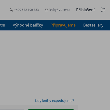
Přihlášení
+420 532 190 883
knihy@zoner.cz
tní
Výhodné balíčky
Připravujeme
Bestsellery
Kdy knihy expedujeme?