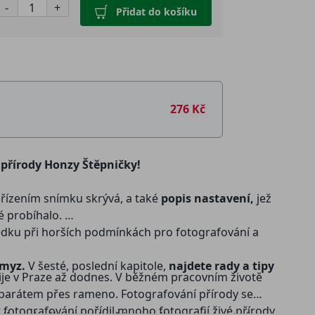
-
+
Přidat do košíku
276 Kč
 přírody Honzy Štěpničky!
ořízením snímku skrývá, a také
popis nastavení,
jež
lé probíhalo.
ledku při horších podmínkách pro fotografování a
hmyz.
V šesté, poslední kapitole,
najdete rady a tipy
ije v Praze až dodnes. V běžném pracovním životě
oaparátem přes rameno. Fotografování přírody se
fotografování pořídil mnoho fotografií živé přírody,