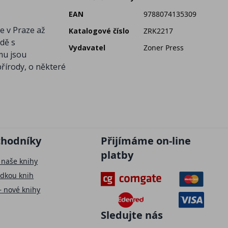
EAN
9788074135309
e v Praze až
Katalogové číslo
ZRK2217
dě s
Vydavatel
Zoner Press
mu jsou
přírody, o některé
chodníky
Přijímáme on-line
platby
 naše knihy
ídkou knih
– nové knihy
Sledujte nás