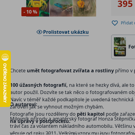
395
- 10 %
Přidat
Prolistovat ukázku
Fo
Chcete
umět fotografovat zvířata a rostliny
přímo v 
100 úžasných fotografií,
na které se hezky dívá, ale t
autor použil. Dozvíte se tak něco o fotografovaném obje
Navíc v téměř každé podkapitole je uvedená technická 
O autorovi:
zároveň jak se vyhnout možným chybám.
Fotografie jsou rozděleny do
pěti kapitol
podle zařaze
Milovník přírody a amatérský fotograf Honza Štěpnička
na úpravy v postprocesu.
tráví čas za volantem nákladního automobilu. Většinu 
věnuje od roku 2011. Velkými vzory mu jsou fotografové