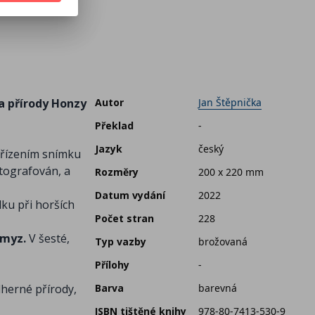
a přírody Honzy
Autor
Jan Štěpnička
Překlad
-
Jazyk
český
ořízením snímku
otografován, a
Rozměry
200 x 220 mm
Datum vydání
2022
ku při horších
Počet stran
228
hmyz.
V šesté,
Typ vazby
brožovaná
Přílohy
-
dherné přírody,
Barva
barevná
ISBN tištěné knihy
978-80-7413-530-9