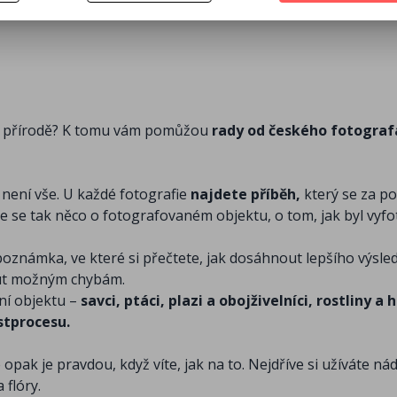
 přírodě? K tomu vám pomůžou
rady od českého fotograf
o není vše. U každé fotografie
najdete příběh,
který se za p
te se tak něco o fotografovaném objektu, o tom, jak byl vyf
oznámka, ve které si přečtete, jak dosáhnout lepšího výsled
out možným chybám.
ní objektu –
savci, ptáci, plazi a obojživelníci, rostliny a 
stprocesu.
opak je pravdou, když víte, jak na to. Nejdříve si užíváte ná
 flóry.