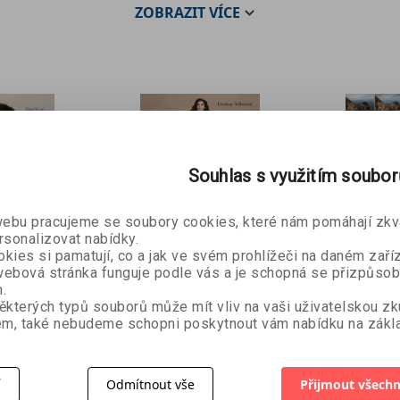
 opak je pravdou, když víte, jak na to. Nejdříve si užíváte 
ZOBRAZIT
VÍCE
, jež je jeho prvotinou.
Souhlas s využitím soubo
bu pracujeme se soubory cookies, které nám pomáhají zkva
rsonalizovat nabídky.
kies si pamatují, co a jak ve svém prohlížeči na daném zaříz
Průvodce
Lightro
ké &
ebová stránka funguje podle vás a je schopná se přizpůsob
fotografováním
Sedmib
.
Lindsay Adlerová
Scott Kel
portrétů a
systém
ěkterých typů souborů může mít vliv na vaši uživatelskou z
ack
e
m, také nebudeme schopni poskytnout vám nabídku na zákla
postav
503 Kč
176 Kč
629 Kč
49 Kč
í
Odmítnout vše
Přijmout všechn