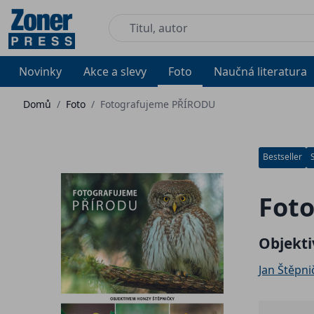
Novinky
Akce a slevy
Foto
Naučná literatura
Domů
/
Foto
/
Fotografujeme PŘÍRODU
Bestseller
Fot
Objekt
Jan Štěpni