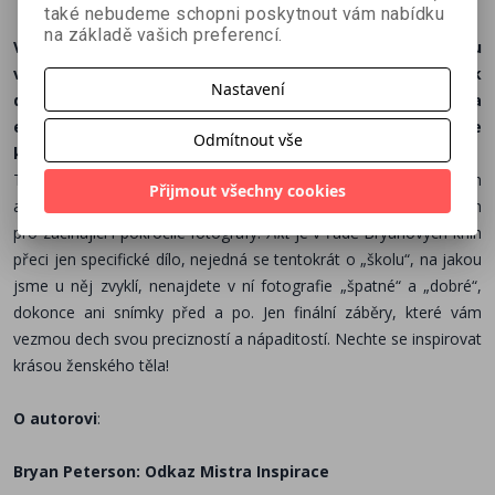
také nebudeme schopni poskytnout vám nabídku
na základě vašich preferencí.
V knize
Akt
najdete fotografie z exteriéru i interiéru, ženu
v davu lidí i osamělou na zmrzlé pláni, dozvíte se, jak
Nastavení
důležité je zvolené pozadí, hra světla a stínu, délka
expozice a v neposlední řadě i to, jak důležitou roli hraje
Odmítnout vše
kontrast a textura.
To vše s jeho specifickou lehkostí a nadhledem. Způsob, jakým
Přijmout všechny cookies
autor popisuje vznik vlastních fotografií, je sám o sobě návodem
pro začínající i pokročilé fotografy.
Akt
je v řadě Bryanových knih
přeci jen specifické dílo, nejedná se tentokrát o „školu“, na jakou
jsme u něj zvyklí, nenajdete v ní fotografie „špatné“ a „dobré“,
dokonce ani snímky před a po. Jen finální záběry, které vám
vezmou dech svou precizností a nápaditostí. Nechte se inspirovat
krásou ženského těla!
O autorovi
:
Bryan Peterson: Odkaz Mistra Inspirace