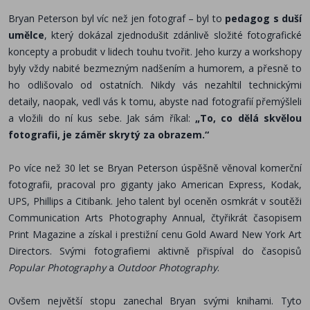
Bryan Peterson byl víc než jen fotograf – byl to
pedagog s duší
umělce
, který dokázal zjednodušit zdánlivě složité fotografické
koncepty a probudit v lidech touhu tvořit. Jeho kurzy a workshopy
byly vždy nabité bezmezným nadšením a humorem, a přesně to
ho odlišovalo od ostatních. Nikdy vás nezahltil technickými
detaily, naopak, vedl vás k tomu, abyste nad fotografií přemýšleli
a vložili do ní kus sebe. Jak sám říkal:
„To, co dělá skvělou
fotografii, je záměr skrytý za obrazem.“
Po více než 30 let se Bryan Peterson úspěšně věnoval komerční
fotografii, pracoval pro giganty jako American Express, Kodak,
UPS, Phillips a Citibank. Jeho talent byl oceněn osmkrát v soutěži
Communication Arts Photography Annual, čtyřikrát časopisem
Print Magazine a získal i prestižní cenu Gold Award New York Art
Directors. Svými fotografiemi aktivně přispíval do časopisů
Popular Photography
a
Outdoor Photography
.
Ovšem největší stopu zanechal Bryan svými knihami. Tyto