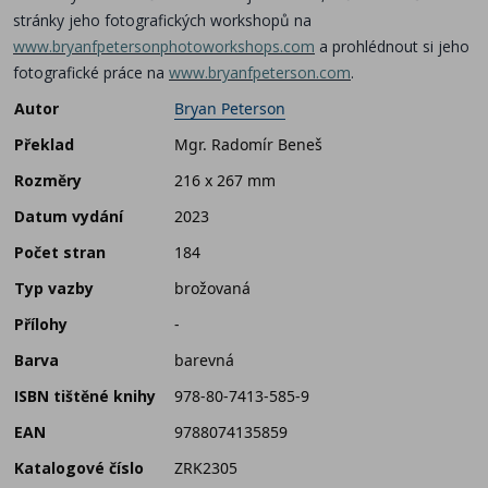
stránky jeho fotografických workshopů na
www.bryanfpetersonphotoworkshops.com
a prohlédnout si jeho
fotografické práce na
www.bryanfpeterson.com
.
Autor
Bryan Peterson
Překlad
Mgr. Radomír Beneš
Rozměry
216 x 267 mm
Datum vydání
2023
Počet stran
184
Typ vazby
brožovaná
Přílohy
-
Barva
barevná
ISBN tištěné knihy
978-80-7413-585-9
EAN
9788074135859
Katalogové číslo
ZRK2305