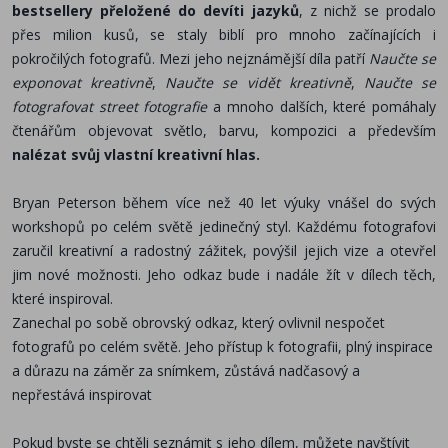
bestsellery přeložené do devíti jazyků
, z nichž se prodalo
přes milion kusů, se staly biblí pro mnoho začínajících i
pokročilých fotografů. Mezi jeho nejznámější díla patří
Naučte se
exponovat kreativně
,
Naučte se vidět kreativně
,
Naučte se
fotografovat street fotografie
a mnoho dalších, které pomáhaly
čtenářům objevovat světlo, barvu, kompozici a především
nalézat svůj vlastní kreativní hlas.
Bryan Peterson během více než 40 let výuky vnášel do svých
workshopů po celém světě jedinečný styl. Každému fotografovi
zaručil kreativní a radostný zážitek, povýšil jejich vize a otevřel
jim nové možnosti. Jeho odkaz bude i nadále žít v dílech těch,
které inspiroval.
Zanechal po sobě obrovský odkaz, který ovlivnil nespočet
fotografů po celém světě. Jeho přístup k fotografii, plný inspirace
a důrazu na záměr za snímkem, zůstává nadčasový a
nepřestává inspirovat
Pokud byste se chtěli seznámit s jeho dílem, můžete navštívit