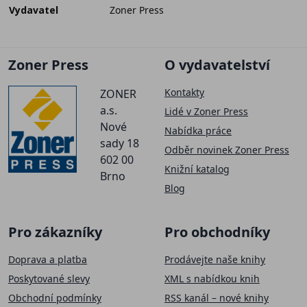
Vydavatel
Zoner Press
Zoner Press
O vydavatelství
Kontakty
ZONER
a.s.
Lidé v Zoner Press
Nové
Nabídka práce
sady 18
Odběr novinek Zoner Press
602 00
Knižní katalog
Brno
Blog
Pro zákazníky
Pro obchodníky
Doprava a platba
Prodávejte naše knihy
Poskytované slevy
XML s nabídkou knih
Obchodní podmínky
RSS kanál – nové knihy