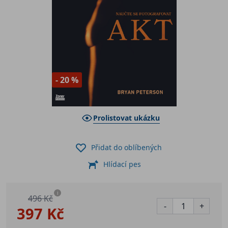
- 20 %
Prolistovat ukázku
Přidat do oblíbených
Hlídací pes
i
496 Kč
-
+
397 Kč