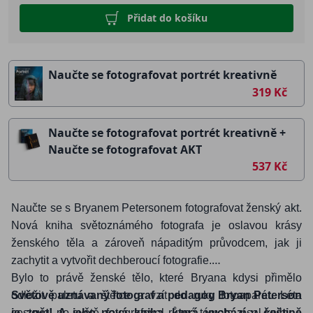
Přidat do košíku
Naučte se fotografovat portrét kreativně
319 Kč
Naučte se fotografovat portrét kreativně +
Naučte se fotografovat AKT
537 Kč
Naučte se s Bryanem Petersonem fotografovat ženský akt.
Nová kniha světoznámého fotografa je oslavou krásy
ženského těla a zároveň nápaditým průvodcem, jak ji
zachytit a vytvořit dechberoucí fotografie.
Bylo to právě ženské tělo, které Bryana kdysi přimělo
Světově uznávaný fotograf a pedagog Bryan Peterson
odložit paletu a štětce a vzít do ruky fotoaparát. Léta
je zpět! A jeho nová kniha, která vychází v češtině
cestoval po světě, fotografoval různá témata, psal knihy a