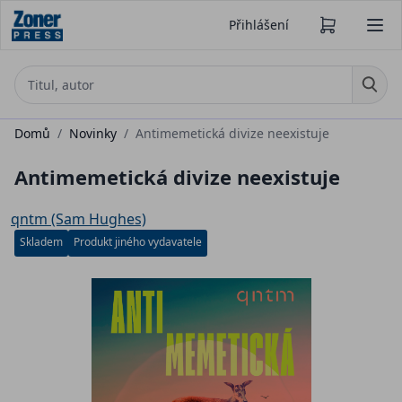
Přihlášení
Domů
/
Novinky
/
Antimemetická divize neexistuje
Antimemetická divize neexistuje
qntm (Sam Hughes)
Skladem
Produkt jiného vydavatele