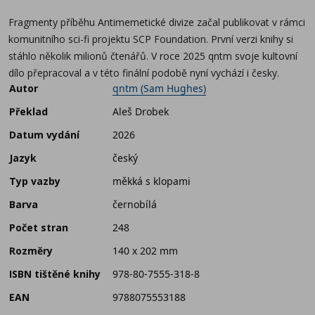
Fragmenty příběhu Antimemetické divize začal publikovat v rámci
komunitního sci-fi projektu SCP Foundation. První verzi knihy si
stáhlo několik milionů čtenářů. V roce 2025 qntm svoje kultovní
dílo přepracoval a v této finální podobě nyní vychází i česky.
Autor
qntm (Sam Hughes)
Překlad
Aleš Drobek
Datum vydání
2026
Jazyk
český
Typ vazby
měkká s klopami
Barva
černobílá
Počet stran
248
Rozměry
140 x 202 mm
ISBN tištěné knihy
978-80-7555-318-8
EAN
9788075553188