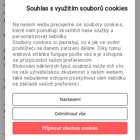
se vašimi vzpomínkami, vaší identitou i samotnou realitou – a vy
Souhlas s využitím souborů cookies
„Antimemetická divize neexistuje mě vyděsila k smrti a
nemáte nejmenší tušení, že se něco změnilo.
prodloužila dobu usnutí o 3 hodiny.“
Jenže změnilo.
– Tomáš Baránek, spánkový kouč a nakladatel
Na našem webu pracujeme se soubory cookies,
které nám pomáhají zkvalitnit naše služby a
A mění se dál.
personalizovat nabídky.
O autorovi:
Soubory cookies si pamatují, co a jak ve svém
prohlížeči na daném zařízení děláte. Díky tomu
Jak ale bojovat s něčím, co si nedokážete uvědomit?
QNTM je internetový pseudonym Sama Hughese,
webová stránka funguje podle vás a je schopná
Jak bojovat, když ani nevíte, že jste ve válce?
se přizpůsobit vašim preferencím.
britského spisovatele a softwarového vývojáře, který
Vaší jedinou šanci zůstává
▊▊▊
▊▊▊▊▊▊
.
Blokování některých typů souborů může mít vliv
se po většinu tohoto milénia věnuje psaní povídek a
na vaši uživatelskou zkušenost s naším webem,
sci-fi na pokračování. S oblibou začne u zajímavé
také nebudeme schopni poskytnout vám nabídku
Vítejte v Antimemetické divizi.
hypotézy, kterou dovede do krajnosti. A pak daleko za
na základě vašich preferencí.
Ne, tohle není váš první den.
ni.
Nastavení
„Lovecraftovský příběh pro stále vyšinutější éru Wi-Fi a děsivě
Fragmenty příběhu Antimemetické divize začal
přesných memů.“
publikovat v rámci komunitního sci-fi projektu SCP
Odmítnout vše
– The Washington Post
Foundation. První verzi knihy si stáhlo několik milionů
Přijmout všechny cookies
čtenářů. V roce 2025 qntm svoje kultovní dílo
„Nezapomenutelný a brilantní román, který vám dokonale
přepracoval a v této finální podobě nyní vychází i
zamotá hlavu.“