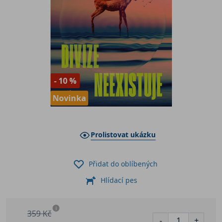
- 10 %
Novinka
Prolistovat ukázku
Přidat do oblíbených
Hlídací pes
i
359 Kč
-
+