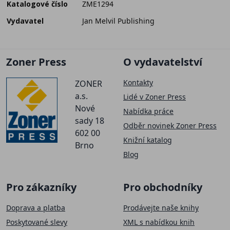
Katalogové číslo
ZME1294
Vydavatel
Jan Melvil Publishing
Zoner Press
O vydavatelství
Kontakty
ZONER
a.s.
Lidé v Zoner Press
Nové
Nabídka práce
sady 18
Odběr novinek Zoner Press
602 00
Knižní katalog
Brno
Blog
Pro zákazníky
Pro obchodníky
Doprava a platba
Prodávejte naše knihy
Poskytované slevy
XML s nabídkou knih