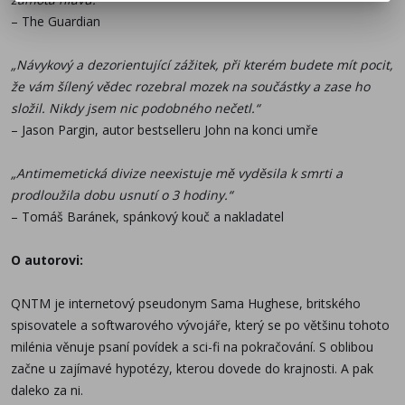
česky.
– The Guardian
„Návykový a dezorientující zážitek, při kterém budete mít pocit,
že vám šílený vědec rozebral mozek na součástky a zase ho
složil. Nikdy jsem nic podobného nečetl.“
– Jason Pargin, autor bestselleru John na konci umře
„Antimemetická divize neexistuje mě vyděsila k smrti a
prodloužila dobu usnutí o 3 hodiny.“
– Tomáš Baránek, spánkový kouč a nakladatel
O autorovi:
QNTM je internetový pseudonym Sama Hughese, britského
spisovatele a softwarového vývojáře, který se po většinu tohoto
milénia věnuje psaní povídek a sci-fi na pokračování. S oblibou
začne u zajímavé hypotézy, kterou dovede do krajnosti. A pak
daleko za ni.