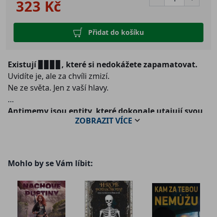
323 Kč
Přidat do košíku
Existují
, které si nedokážete zapamatovat.
▊▊▊▊
Uvidíte je, ale za chvíli zmizí.
Ne ze světa. Jen z vaší hlavy.
Antimemy jsou entity, které dokonale utajují svou
ZOBRAZIT
VÍCE
existenc
i. Některé jsou neškodné. O jiných se to říct
nedá. Živí se vašimi vzpomínkami, vaší identitou i
samotnou realitou – a vy nemáte nejmenší tušení, že
se něco změnilo.
Mohlo by se Vám líbit:
Jenže změnilo.
A mění se dál.
Jak ale bojovat s něčím, co si nedokážete uvědomit?