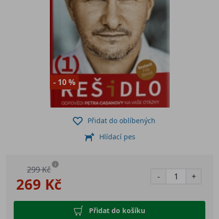
- 10 %
Přidat do oblíbených
Hlídací pes
i
299 Kč
-
+
269 Kč
Přidat do košíku