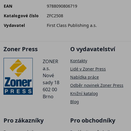
EAN
9788090806719
Katalogové číslo
ZFC2508
Vydavatel
First Class Publishing a.s.
Zoner Press
O vydavatelství
Kontakty
ZONER
a.s.
Lidé v Zoner Press
Nové
Nabídka práce
sady 18
Odběr novinek Zoner Press
602 00
Knižní katalog
Brno
Blog
Pro zákazníky
Pro obchodníky