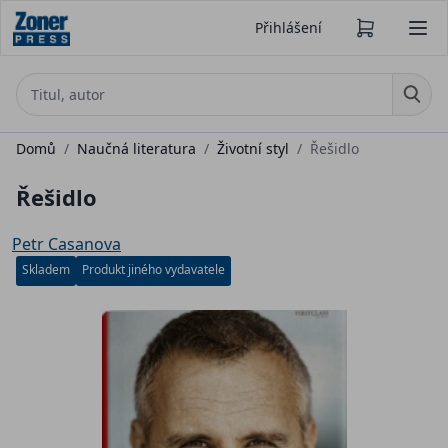
Přihlášení
Domů
/
Naučná literatura
/
Životní styl
/
Řešidlo
Řešidlo
Petr Casanova
Skladem
Produkt jiného vydavatele