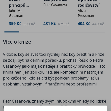
Petr Casanova
principů
rodičovství
Řešidlo je psáno srozumitelným jazykem, plné
John M.
Aliza
spokojenéh
inspirativních příběhů a konkrétních cvičení, které vám
Gottman
Pressman
o
pomohou objevit vaše vlastní řešidlo – schopnost
manželství
359 Kč
431 Kč
404 Kč
č
399 Kč
479 Kč
449 Kč
efektivně a s klidem zdolávat jakékoli životní situace. Ať
už hledáte cestu ven z tíživé situace, nebo jen chcete
posílit své dovednosti v oblasti řešení problémů, tato
Více o knize
kniha vám nabídne praktický návod a motivaci k tomu,
abyste se stali tvůrci svého vlastního šťastného a
V době, kdy se svět točí rychleji než kdy předtím a krize
naplněného života.
se zdají být na denním pořádku, přichází Řešidlo Petra
Casanovy jako maják naděje a praktický průvodce. Tato
O autorovi:
kniha není jen sbírkou rad, ale komplexním nástrojem
pro každého, kdo se cítí být pohlcen problémy, ať už
osobními, vztahovými, finančními nebo profesními.
Petr Casanova (*1974) je český spisovatel zaměřený na
osobní rozvoj, mezilidské vztahy a psychologii lásky.
Zakladatel FirstClass.cz.
Petr Casanova, známý svými hlubokými vhledy do lidské
duše a praktickým přístupem k řešení životních výzev,
Je autorem několika knižních bestsellerů o vztazích.