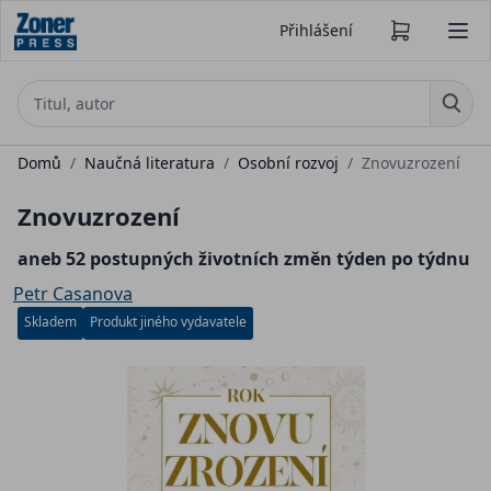
Přihlášení
Domů
/
Naučná literatura
/
Osobní rozvoj
/
Znovuzrození
Znovuzrození
aneb 52 postupných životních změn týden po týdnu
Petr Casanova
Skladem
Produkt jiného vydavatele