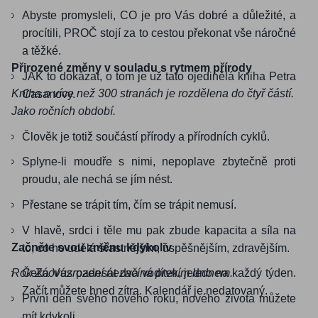
Abyste promysleli, CO je pro Vás dobré a důležité, a
procítili, PROČ stojí za to cestou překonat vše náročné
a těžké.
Přirozené změny v souladu s rytmem přírody
JAK to dokázat, o tom je už tato ojedinělá kniha Petra
Kniha o více než 300 stranách je rozdělena do čtyř částí.
Casanovy.
Jako ročních období.
Člověk je totiž součástí přírody a přírodních cyklů.
Splyne-li moudře s nimi, nepoplave zbytečně proti
proudu, ale nechá se jím nést.
Přestane se trápit tím, čím se trápit nemusí.
V hlavě, srdci i těle mu pak zbude kapacita a síla na
Začněte svou změnu kdykoliv
to, co ho udělá šťastnějším, úspěšnějším, zdravějším.
Rok Znovuzrození nezačíná prvním lednem.
Čeká Vás padesát dva vodítek, jedno na každý týden.
Začít můžete hned zítra. Kalendář je nedatovaný.
První den svého nového roku, nového života můžete
mít kdykoli.