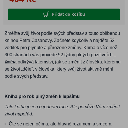
Přidat do košíku
Změňte svůj život podle svých představ s touto oblíbenou
knihou Petra Casanovy. Začněte kdykoliv a najděte 52
vodítek pro plynulé a přirozené změny. Kniha o více než
300 stranách vás provede 52 týdny plných pozitivních
změn.
Kniha odkrývá tajemství, jak se změnit z člověka, kterému
se život „děje“, v člověka, který svůj život aktivně mění
podle svých představ.
Kniha pro rok plný změn k lepšímu
Tato kniha je jen o jednom roce. Ale pomůže Vám změnit
život napořád.
Čte se nejen očima, ale hlavně rozumem a srdcem.