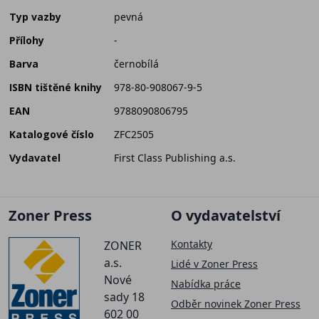
Typ vazby
pevná
Přílohy
-
Barva
černobílá
ISBN tištěné knihy
978-80-908067-9-5
EAN
9788090806795
Katalogové číslo
ZFC2505
Vydavatel
First Class Publishing a.s.
Zoner Press
O vydavatelství
Kontakty
ZONER
a.s.
Lidé v Zoner Press
Nové
Nabídka práce
sady 18
Odběr novinek Zoner Press
602 00