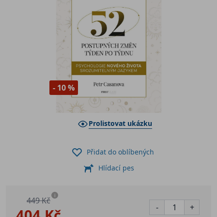
- 10 %
Prolistovat ukázku
Přidat do oblíbených
Hlídací pes
i
449 Kč
-
+
404 Kč