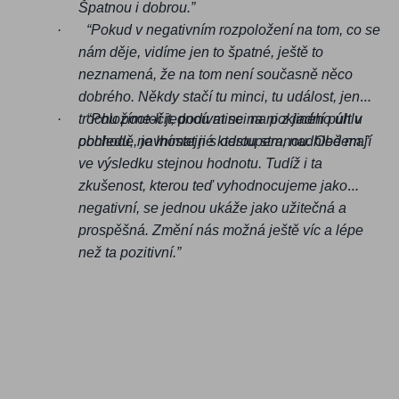
Špatnou i dobrou.”
·
“Pokud v negativním rozpoložení na tom, co se
nám děje, vidíme jen to špatné, ještě to
neznamená, že na tom není současně něco
dobrého. Někdy stačí tu minci, tu událost, jen
·
trochu pootočit, podívat se na ni z jiného úhlu
“Položíme-li jednou minci na pokladní pult v
pohledu, navnímat ji s odstupem, nadhledem.”
obchodě, je lhostejné kterou stranou. Obě mají
ve výsledku stejnou hodnotu. Tudíž i ta
zkušenost, kterou teď vyhodnocujeme jako
negativní, se jednou ukáže jako užitečná a
prospěšná. Změní nás možná ještě víc a lépe
než ta pozitivní.”