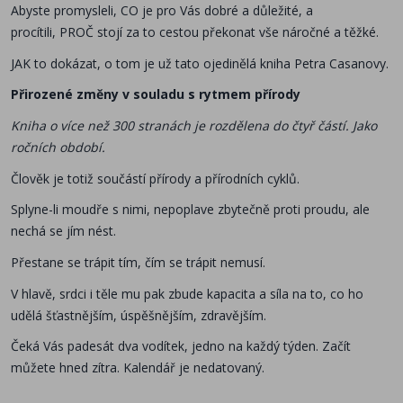
Abyste promysleli, CO je pro Vás dobré a důležité, a
procítili, PROČ stojí za to cestou překonat vše náročné a těžké.
JAK to dokázat, o tom je už tato ojedinělá kniha Petra Casanovy.
Přirozené změny v souladu s rytmem přírody
Kniha o více než 300 stranách je rozdělena do čtyř částí. Jako
ročních období.
Člověk je totiž součástí přírody a přírodních cyklů.
Splyne-li moudře s nimi, nepoplave zbytečně proti proudu, ale
nechá se jím nést.
Přestane se trápit tím, čím se trápit nemusí.
V hlavě, srdci i těle mu pak zbude kapacita a síla na to, co ho
udělá šťastnějším, úspěšnějším, zdravějším.
Čeká Vás padesát dva vodítek, jedno na každý týden. Začít
můžete hned zítra. Kalendář je nedatovaný.