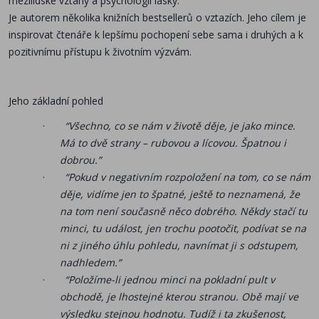
mezilidské vztahy a psychologii lásky.
Je autorem několika knižních bestsellerů o vztazích. Jeho cílem je
inspirovat čtenáře k lepšímu pochopení sebe sama i druhých a k
pozitivnímu přístupu k životním výzvám.
Jeho základní pohled
·
“Všechno, co se nám v životě děje, je jako mince.
Má to dvě strany – rubovou a lícovou. Špatnou i
dobrou.”
·
“Pokud v negativním rozpoložení na tom, co se nám
děje, vidíme jen to špatné, ještě to neznamená, že
na tom není současně něco dobrého. Někdy stačí tu
minci, tu událost, jen trochu pootočit, podívat se na
ni z jiného úhlu pohledu, navnímat ji s odstupem,
nadhledem.”
·
“Položíme-li jednou minci na pokladní pult v
obchodě, je lhostejné kterou stranou. Obě mají ve
výsledku stejnou hodnotu. Tudíž i ta zkušenost,