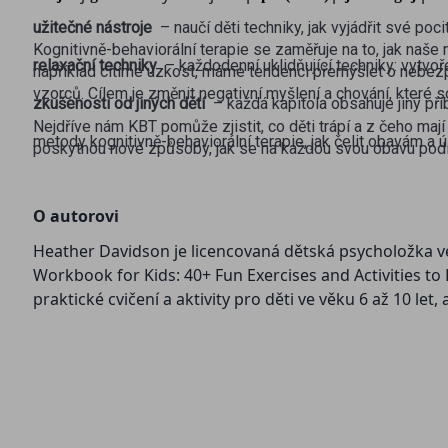
užitečné nástroje
– naučí děti techniky, jak vyjádřit své po
Kognitivně-behaviorální terapie se zaměřuje na to, jak naše 
relaxační techniky
– každodenní uklidňující techniky: vytvoř
například cítíme úzkost, máme tendenci přemýšlet o nebez
vzorců. Cílem je změnit negativní myšlení a chování, které
zkušenosti od jiných dětí
– každá kapitola obsahuje jiný př
Nejdříve nám KBT pomůže zjistit, co děti trápí a z čeho mají 
metody kognitivně-behaviorální terapie, jak čelit obavám a
poskytnou nové způsoby, jak se na každou svou obavu podí
O autorovi
Heather Davidson je licencovaná dětská psycholožka ve s
Workbook for Kids: 40+ Fun Exercises and Activities to
praktické cvičení a aktivity pro děti ve věku 6 až 10 let,