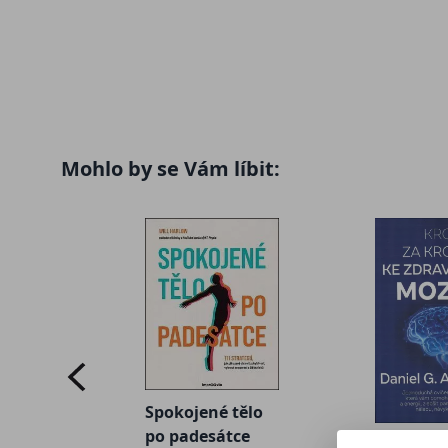
Mohlo by se Vám líbit:
Spokojené tělo
po padesátce
e
Krok za 