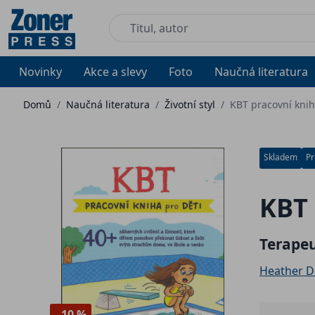
Novinky
Akce a slevy
Foto
Naučná literatura
Domů
/
Naučná literatura
/
Životní styl
/
KBT pracovní knih
Skladem
Pr
KBT 
Terapeu
Heather D
- 10 %