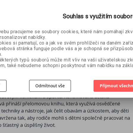
pohro
těla
ějšímu
Jon Kaba
Karden Rabin a
 Amen
Souhlas s využitím soubo
Jennifer Mann
450 Kč
386 Kč
429 Kč
89 Kč
bu pracujeme se soubory cookies, které nám pomáhají zkva
rsonalizovat nabídky.
kies si pamatují, co a jak ve svém prohlížeči na daném zaříz
ebová stránka funguje podle vás a je schopná se přizpůsob
.
ěkterých typů souborů může mít vliv na vaši uživatelskou z
m, také nebudeme schopni poskytnout vám nabídku na zákla
špatný spánek, nebo vtíravé myšlenky, že dítě neuspěje ve
í
Odmítnout vše
Přijmout všechn
úzkosti mohou děti omezovat natolik, že nemohou rozvíjet s
ěnovat svým koníčkům a sportu. Renomovaná dětská
á přináší přelomovou knihu, která využívá osvědčené
techniky a nástroje, jak čelit obavám a úzkostem, aby děti
navržena tak, aby rodiče mohli s dětmi společně pracovat na
 šťastný a úspěšný život.