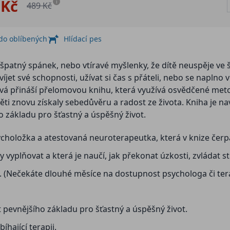
 Kč
i
489 Kč
 do oblíbených
Hlídací pes
 špatný spánek, nebo vtíravé myšlenky, že dítě neuspěje ve š
jet své schopnosti, užívat si čas s přáteli, nebo se napl
á přináší přelomovou knihu, která využívá osvědčené metod
ěti znovu získaly sebedůvěru a radost ze života. Kniha je n
 základu pro šťastný a úspěšný život.
choložka a atestovaná neuroterapeutka, která v knize čerpá 
yplňovat a která je naučí, jak překonat úzkosti, zvládat st
. (Nečekáte dlouhé měsíce na dostupnost psychologa či ter
evnějšího základu pro šťastný a úspěšný život.
hající terapii.