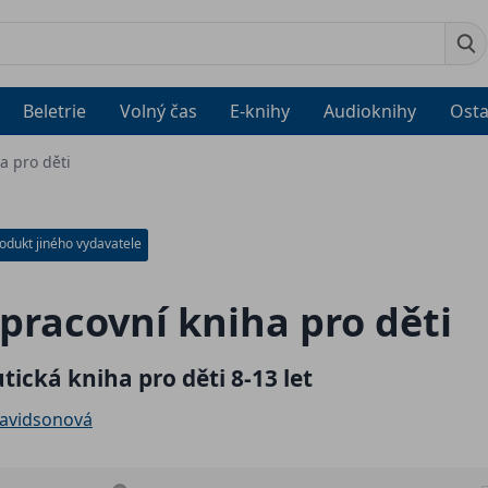
Beletrie
Volný čas
E-knihy
Audioknihy
Osta
a pro děti
odukt jiného vydavatele
pracovní kniha pro děti
tická kniha pro děti 8-13 let
avidsonová