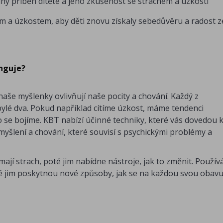
iný příběh dítěte a jeho zkušenost se strachem a úzkostí
ám a úzkostem, aby děti znovu získaly sebedůvěru a radost z
unguje?
naše myšlenky ovlivňují naše pocity a chování. Každý z
 zbylé dva. Pokud například cítíme úzkost, máme tendenci
se bojíme. KBT nabízí účinné techniky, které vás dovedou 
yšlení a chování, které souvisí s psychickými problémy a
mají strach, poté jim nabídne nástroje, jak to změnit. Použív
eré jim poskytnou nové způsoby, jak se na každou svou obav