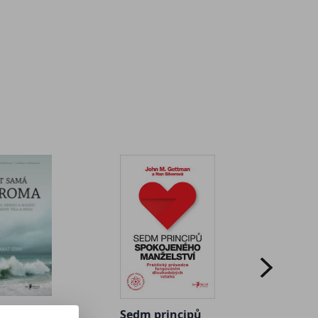
Přeuč
moze
samá
Sedm principů