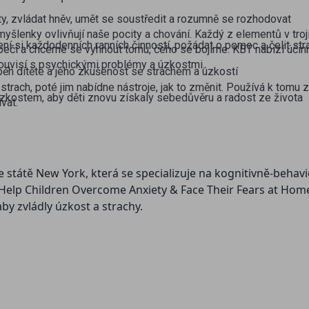
city, zvládat hněv, umět se soustředit a rozumně se rozhodovat
myšlenky ovlivňují naše pocity a chování. Každý z elementů v troj
ení si každodenních ranních činností, požádat o pomoc a čelit st
pečí a chceme se vyhnout tomu, čeho se bojíme. KBT nabízí úči
 souvisí s psychickými problémy a úzkostmi.
íběh dítěte a jeho zkušenost se strachem a úzkostí
strach, poté jim nabídne nástroje, jak to změnit. Používá k tomu z
 úzkostem, aby děti znovu získaly sebedůvěru a radost ze života
vat.
tátě New York, která se specializuje na kognitivně-behavior
 Help Children Overcome Anxiety & Face Their Fears at Home,
 aby zvládly úzkost a strachy.