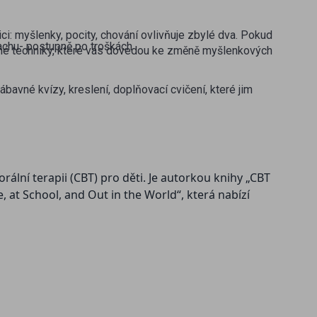
ici: myšlenky, pocity, chování ovlivňuje zbylé dva. Pokud
rachu- postupně po troškách
nné techniky, které vás dovedou ke změně myšlenkových
ábavné kvízy, kreslení, doplňovací cvičení, které jim
ální terapii (CBT) pro děti. Je autorkou knihy „CBT
 at School, and Out in the World“, která nabízí