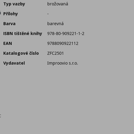
Typ vazby
brožovaná
á
Přílohy
-
Barva
barevná
ISBN tištěné knihy
978-80-909221-1-2
EAN
9788090922112
Katalogové číslo
ZFC2501
Vydavatel
Improovio s.r.o.
c