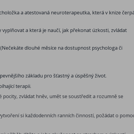
choložka a atestovaná neuroterapeutka, která v knize čerp
vyplňovat a která je naučí, jak překonat úzkosti, zvládat
. (Nečekáte dlouhé měsíce na dostupnost psychologa či
evnějšího základu pro šťastný a úspěšný život.
hající terapii.
své pocity, zvládat hněv, umět se soustředit a rozumně se
 vytvoření si každodenních ranních činností, požádat o pomo