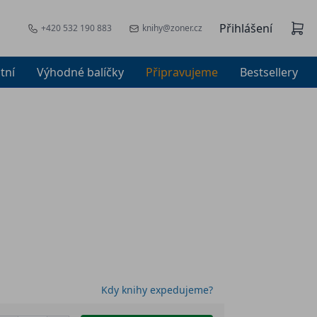
Přihlášení
+420 532 190 883
knihy@zoner.cz
tní
Výhodné balíčky
Připravujeme
Bestsellery
Kdy knihy expedujeme?