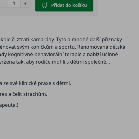
-
+
Přidat do košíku
kole či ztratí kamarády. Tyto a mnohé další příznaky
no věnovat svým koníčkům a sportu. Renomovaná dětská
y kognitivně-behaviorální terapie a nabízí účinné
avržena tak, aby rodiče mohli s dětmi společně
ze své klinické praxe s dětmi.
res a čelit strachům.
apeuta.)