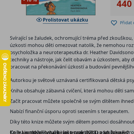
440
Prolistovat ukázku
Přidat
Svírající se žaludek, ochromující tréma před zkouškou,
úzkosti mohou děti omezovat natolik, že nemohou rozví
psycholožka a neuroterapeutka dr. Heather Davidsonov
techniky a nástroje, jak čelit obavám a úzkostem, aby d
pracovat na překonávání úzkostí a budování pevnějšího
Autorkou je světově uznávaná certifikovaná dětská psy
Kniha obsahuje zábavná cvičení, která mohou děti samy v
Začít pracovat můžete společně se svým dítětem ihned
Nabízí finanční úsporu oproti sezením s terapeutem.
Díky této knize můžete svým dětem pomoci dosáhnout p
Knihu je možné využít i jako praktickou pomůcku k probí
Co je kognitivně-behaviorání terapie (KBT) a jak funguje?