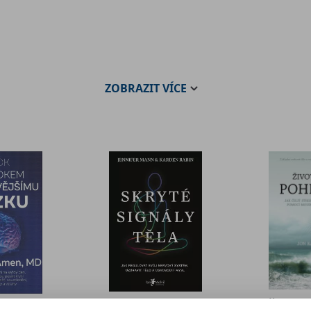
ZOBRAZIT
VÍCE
Život 
Skryté signály
krokem