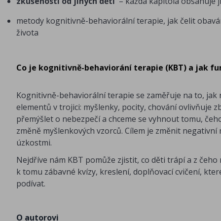
zkušenosti od jiných dětí
– každá kapitola obsahuje j
metody kognitivně-behaviorální terapie, jak čelit obav
života
Co je kognitivně-behaviorání terapie (KBT) a jak f
Kognitivně-behaviorální terapie se zaměřuje na to, jak 
elementů v trojici: myšlenky, pocity, chování ovlivňuje
přemýšlet o nebezpečí a chceme se vyhnout tomu, čeho 
změně myšlenkových vzorců. Cílem je změnit negativní m
úzkostmi.
Nejdříve nám KBT pomůže zjistit, co děti trápí a z čeho 
k tomu zábavné kvízy, kreslení, doplňovací cvičení, kt
podívat.
O autorovi