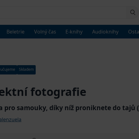
Beletrie
Volný čas
E-knihy
Audioknihy
Osta
ručujeme
Skladem
ektní fotografie
a pro samouky, díky níž proniknete do tajů (
alenzuela