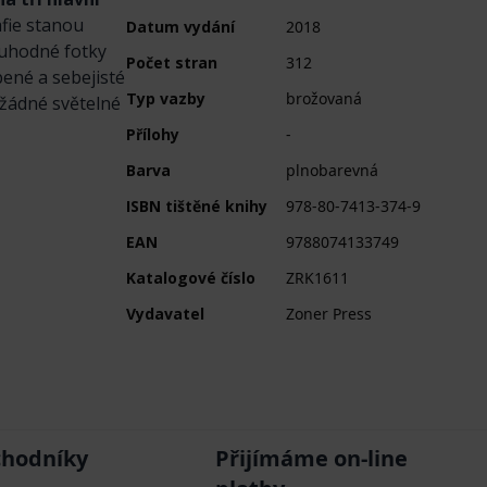
afie stanou
Datum vydání
2018
ruhodné fotky
Počet stran
312
bené a sebejisté
Typ vazby
brožovaná
 žádné světelné
Přílohy
-
Barva
plnobarevná
ISBN tištěné knihy
978-80-7413-374-9
EAN
9788074133749
Katalogové číslo
ZRK1611
Vydavatel
Zoner Press
chodníky
Přijímáme on-line