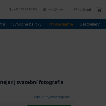
Přihlášení
+420 532 190 883
knihy@zoner.cz
tní
Výhodné balíčky
Připravujeme
Bestsellery
nejen) svatební fotografie
Kdy knihy expedujeme?