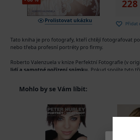
228
Prolistovat ukázku
Přidat
Tato kniha je pro fotografy, kteří chtějí fotografovat po
nebo třeba profesní portréty pro firmy.
Roberto Valenzuela v knize Perfektní Fotografie (v origi
lidí a samotné pořízení snímku.
Pokud spojíte tyto tř
nástroje a přístupy, abyste fotili pozoruhodné fotky na
vytříbené a sebejisté portréty, bez ohledu na to, kdo 
Mohlo by se Vám líbit:
Pokud chcete rozvinout své dovednosti u fotografování 