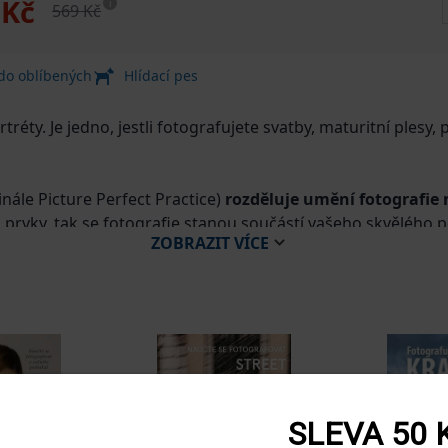
 Kč
i
569 Kč
 do oblíbených
Hlídací pes
rtréty. Je jedno, jestli fotografujete svatby, maturitní plesy
nále Picture Perfect Practice)
rozděluje umění fotografie n
i prvky, tak se fotografie stanou součástí vašeho skvělého 
ZOBRAZIT
VÍCE
 jakémkoli místě bez ohledu na jeho estetický půvab. Naučí v
stojí před vaším objektivem. Naučí vás pracovat se světlem t
portrétu, je tato kniha přímo pro vás!
SLEVA 50 