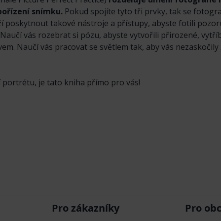
pořízení snímku.
Pokud spojíte tyto tři prvky, tak se fotogr
ží poskytnout takové nástroje a přístupy, abyste fotili pozo
aučí vás rozebrat si pózu, abyste vytvořili přirozené, vytří
ivem. Naučí vás pracovat se světlem tak, aby vás nezaskočily
portrétu, je tato kniha přímo pro vás!
Pro zákazníky
Pro ob