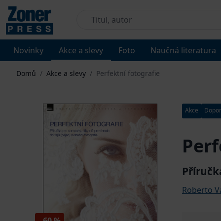
Novinky
Akce a slevy
Foto
Naučná literatura
Domů
/
Akce a slevy
/
Perfektní fotografie
Akce
Dopo
Perf
Příručk
Roberto V
- 60 %