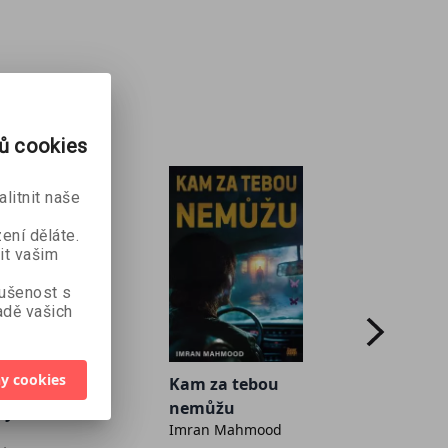
rů cookies
litnit naše
ení děláte.
it vašim
kušenost s
dě vašich
y cookies
Kam za tebou
nemůžu
ny
Fotog
Imran Mahmood
Martin 