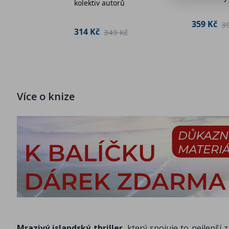
kolektiv autorů
 Kč
359 Kč
3
314 Kč
349 Kč
Více o knize
Mrazivý islandský thriller
, který spojuje to nejlepší 