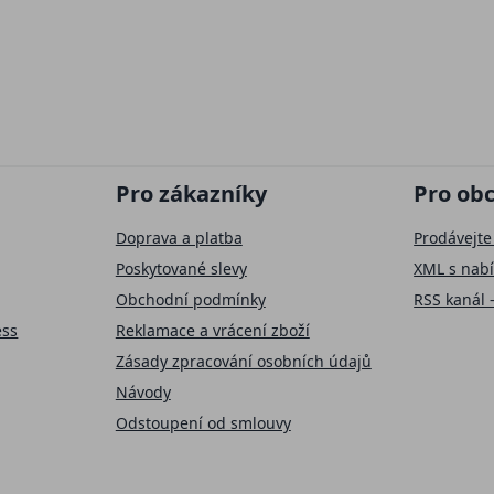
Pro zákazníky
Pro ob
Doprava a platba
Prodávejte
Poskytované slevy
XML s nab
Obchodní podmínky
RSS kanál 
ess
Reklamace a vrácení zboží
Zásady zpracování osobních údajů
Návody
Odstoupení od smlouvy