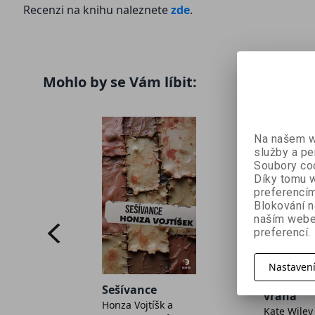
Recenzi na knihu naleznete
zde
.
Mohlo by se Vám líbit:
Na našem we
služby a pe
Soubory coo
Díky tomu w
preferencím
Blokování n
naším webe
preferencí.
Nastaven
ie
Dcera sé
Sešívance
vraha
Honza Vojtíšk a
Kate Wiley