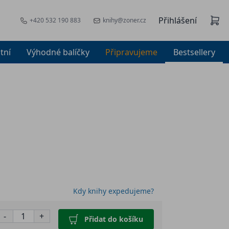
Přihlášení
+420 532 190 883
knihy@zoner.cz
tní
Výhodné balíčky
Připravujeme
Bestsellery
Kdy knihy expedujeme?
-
+
Přidat do košíku