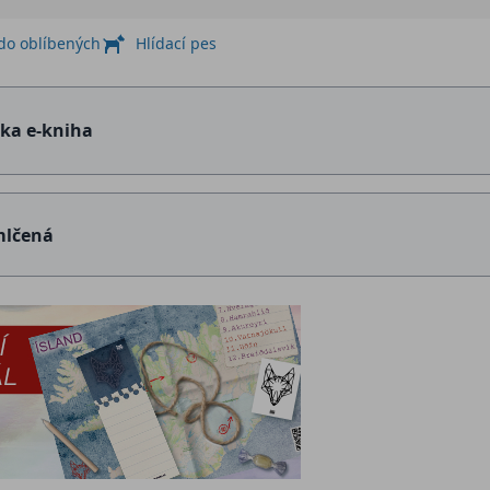
 do oblíbených
Hlídací pes
ška e-kniha
lčená