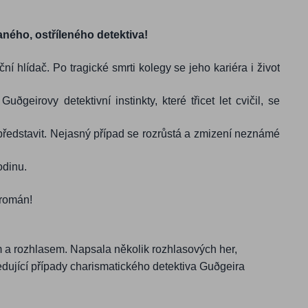
aného, ostříleného detektiva!
 hlídač. Po tragické smrti kolegy se jeho kariéra i život
irovy detektivní instinkty, které třicet let cvičil, se
 představit. Nejasný případ se rozrůstá a zmizení neznámé
odinu.
 román!
m a rozhlasem. Napsala několik rozhlasových her,
edující případy charismatického detektiva Guðgeira