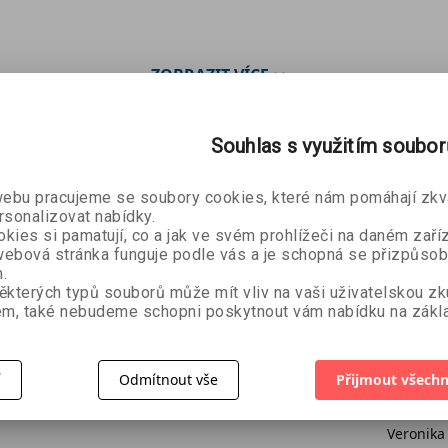
ZOBRAZIT
VÍCE
Souhlas s využitím soubo
bu pracujeme se soubory cookies, které nám pomáhají zkva
rsonalizovat nabídky.
kies si pamatují, co a jak ve svém prohlížeči na daném zaříz
ebová stránka funguje podle vás a je schopná se přizpůsob
.
ěkterých typů souborů může mít vliv na vaši uživatelskou z
m, také nebudeme schopni poskytnout vám nabídku na zákla
í
Odmítnout vše
Přijmout všechn
Darkly
riového
Bolestí
Marisha Pessl
Veronika