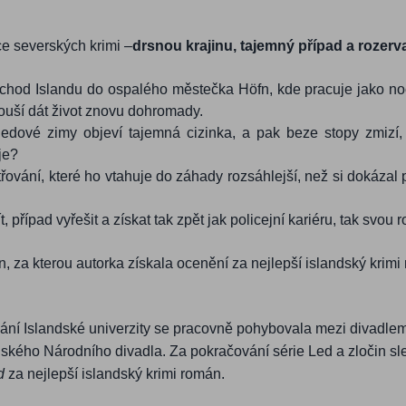
ice severských krimi –
drsnou krajinu, tajemný případ a rozerv
hod Islandu do ospalého městečka Höfn, kde pracuje jako noční
ouší dát život znovu dohromady.
vé zimy objeví tajemná cizinka, a pak beze stopy zmizí, Guðge
je?
ování, které ho vtahuje do záhady rozsáhlejší, než si dokázal
řípad vyřešit a získat tak zpět jak policejní kariéru, tak svou r
n, za kterou autorka získala ocenění za nejlepší islandský krimi
vání Islandské univerzity se pracovně pohybovala mezi divadle
ského Národního divadla. Za pokračování série Led a zločin sl
d
za nejlepší islandský krimi román.