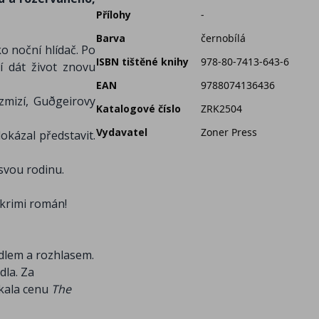
Přílohy
-
Barva
černobílá
o noční hlídač. Po
ISBN tištěné knihy
978-80-7413-643-6
í dát život znovu
EAN
9788074136436
zmizí, Guðgeirovy
Katalogové číslo
ZRK2504
Vydavatel
Zoner Press
okázal představit.
 svou rodinu.
 krimi román!
adlem a rozhlasem.
dla. Za
skala cenu
The