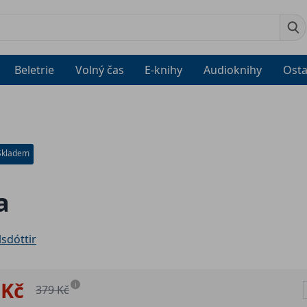
Beletrie
Volný čas
E-knihy
Audioknihy
Osta
Skladem
a
lsdóttir
 Kč
i
379 Kč