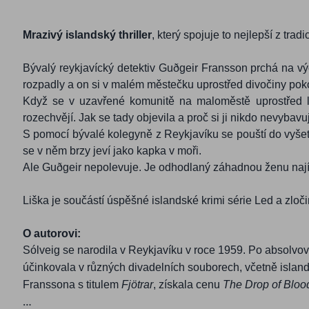
Mrazivý islandský thriller
, který spojuje to nejlepší z trad
Bývalý reykjavícký detektiv Guðgeir Fransson prchá na výc
rozpadly a on si v malém městečku uprostřed divočiny pok
Když se v uzavřené komunitě na maloměstě uprostřed ledo
rozechvějí. Jak se tady objevila a proč si ji nikdo nevybavu
S pomocí bývalé kolegyně z Reykjavíku se pouští do vyšetř
se v něm brzy jeví jako kapka v moři.
Ale Guðgeir nepolevuje. Je odhodlaný záhadnou ženu najít, p
Liška je součástí úspěšné islandské krimi série Led a zloči
O autorovi:
Sólveig se narodila v Reykjavíku v roce 1959. Po absolvo
účinkovala v různých divadelních souborech, včetně island
Franssona s titulem
Fjötrar
, získala cenu
The Drop of Bloo