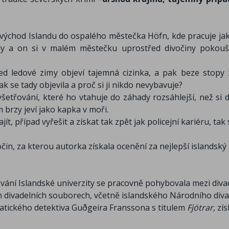
 východ Islandu do ospalého městečka Höfn, kde pracuje jak
adly a on si v malém městečku uprostřed divočiny pokouš
 ledové zimy objeví tajemná cizinka, a pak beze stopy 
. Jak se tady objevila a proč si ji nikdo nevybavuje?
etřování, které ho vtahuje do záhady rozsáhlejší, než si d
brzy jeví jako kapka v moři.
, případ vyřešit a získat tak zpět jak policejní kariéru, tak
očin, za kterou autorka získala ocenění za nejlepší islandský
vování Islandské univerzity se pracovně pohybovala mezi div
h divadelních souborech, včetně islandského Národního diva
smatického detektiva Guðgeira Franssona s titulem
Fjötrar
, zí