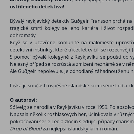
ostříleného detektiva!
Bývalý reykjavícký detektiv Guðgeir Fransson prchá na
tragické smrti kolegy se jeho kariéra i život rozp
dohromady.
Když se v uzavřené komunitě na maloměstě uprostřed
detektivní instinkty, které třicet let cvičil, se rozechvějí
S pomocí bývalé kolegyně z Reykjavíku se pouští do vyš
Nejasný případ se rozrůstá a zmizení neznámé se v něm 
Ale Guðgeir nepolevuje. Je odhodlaný záhadnou ženu najít
Liška je součástí úspěšné islandské krimi série Led a zl
O autorovi:
Sólveig se narodila v Reykjavíku v roce 1959. Po absol
Napsala několik rozhlasových her, účinkovala v různýc
pokračování série Led a zločin sledující případy chari
Drop of Blood
za nejlepší islandský krimi román.