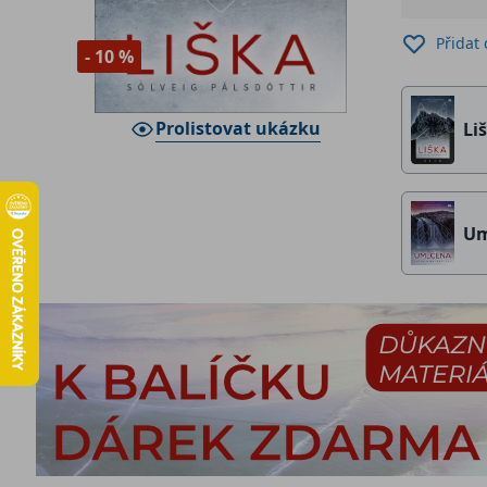
Přidat
- 10 %
Prolistovat ukázku
Li
Um