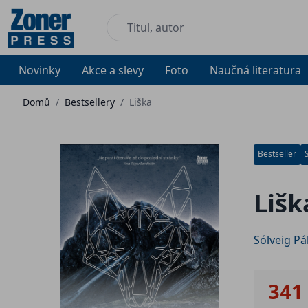
Novinky
Akce a slevy
Foto
Naučná literatura
Domů
/
Bestsellery
/
Liška
Bestseller
Lišk
Sólveig Pá
341