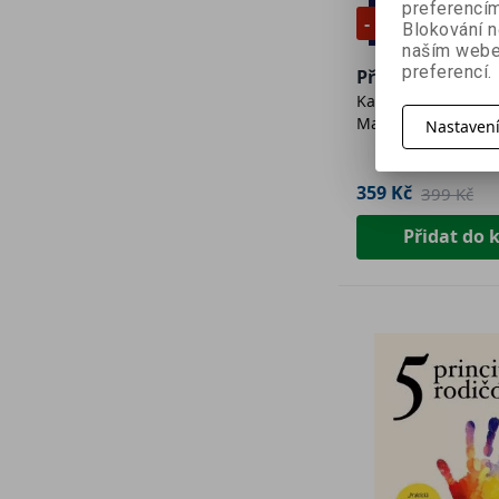
preferencím
- 10 %
Blokování n
naším webe
preferencí.
Přetíženy
Kateřina Trávníček
Mašková
Nastaven
359 Kč
399 Kč
Přidat do 