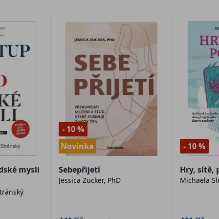
- 10 %
Novinka
- 10 %
idské mysli
Sebepřijetí
Hry, sítě,
Jessica Zucker, PhD
Michaela Sl
tránský