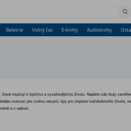
Beletrie
Volný čas
E-knihy
Audioknihy
Osta
hy, které inspirují k lepšímu a vyváženějšímu životu. Najdete zde tituly zaměře
ledáte motivaci pro změnu návyků, tipy pro zlepšení každodenního života, neb
notně a s radostí.