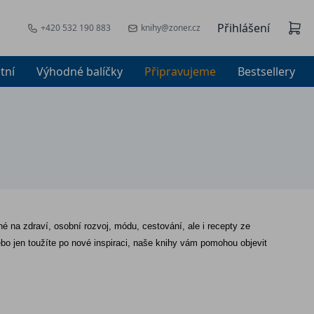
Přihlášení
+420 532 190 883
knihy@zoner.cz
tní
Výhodné balíčky
Připravujeme
Bestsellery
né na zdraví, osobní rozvoj, módu, cestování, ale i recepty ze 
o jen toužíte po nové inspiraci, naše knihy vám pomohou objevit 