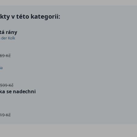
ty v této kategorii:
ítá rány
 der Kolk
69 Kč
ia
č
599 Kč
ka se nadechni
19 Kč