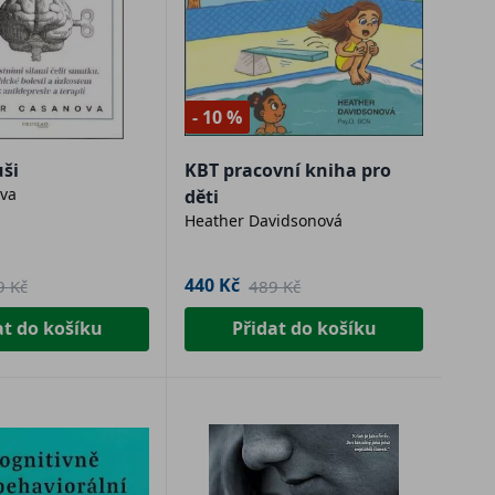
- 10 %
uši
KBT pracovní kniha pro
va
děti
Heather Davidsonová
440 Kč
9 Kč
489 Kč
at do košíku
Přidat do košíku