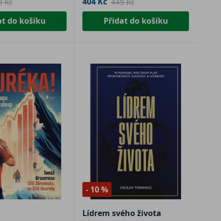
404 Kč
9 Kč
449 Kč
at do košíku
Přidat do košíku
- 10 %
Lídrem svého života