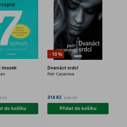
- 10 %
j mozek
Dvanáct srdcí
han
Petr Casanova
314 Kč
9 Kč
349 Kč
at do košíku
Přidat do košíku