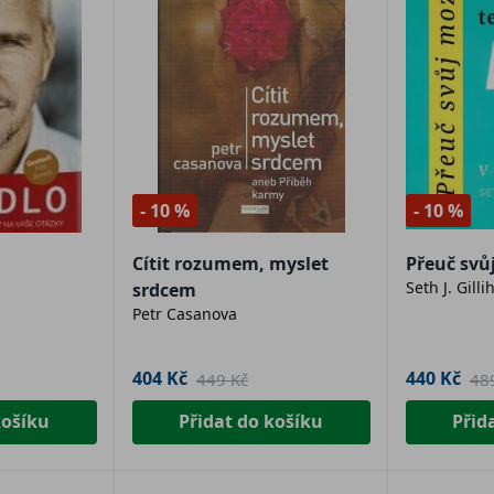
- 10 %
- 10 %
Cítit rozumem, myslet
Přeuč svů
Seth J. Gilli
srdcem
Petr Casanova
404 Kč
440 Kč
449 Kč
48
košíku
Přidat do košíku
Přid