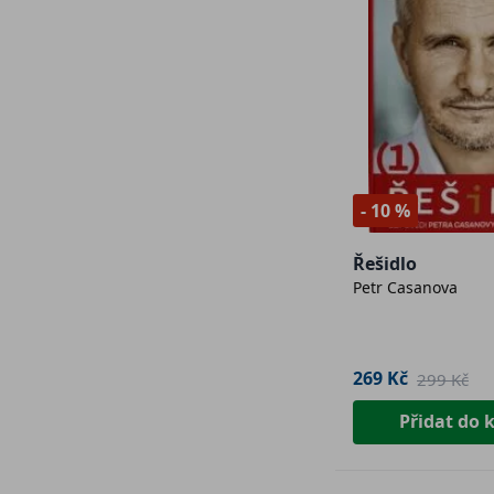
- 10 %
Řešidlo
Petr Casanova
269 Kč
299 Kč
Přidat do 