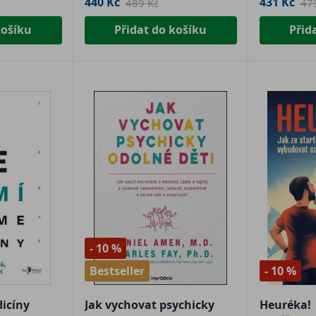
440 Kč
431 Kč
489 Kč
47
košíku
Přidat do košíku
Přid
- 10 %
Bestseller
- 10 %
icíny
Jak vychovat psychicky
Heuréka!