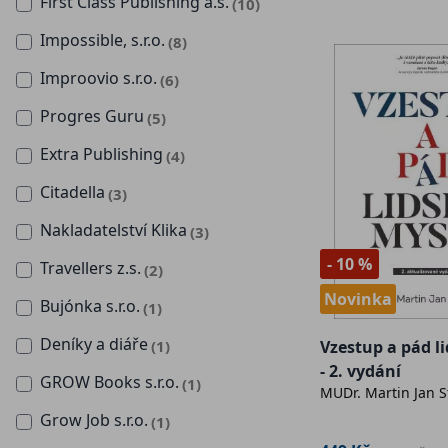
First Class Publishing a.s.
(10)
Impossible, s.r.o.
(8)
Improovio s.r.o.
(6)
Progres Guru
(5)
Extra Publishing
(4)
Citadella
(3)
Nakladatelství Klika
(3)
- 10 %
Travellers z.s.
(2)
Novinka
Bujónka s.r.o.
(1)
Deníky a diáře
(1)
Vzestup a pád l
- 2. vydání
GROW Books s.r.o.
(1)
MUDr. Martin Jan S
Grow Job s.r.o.
(1)