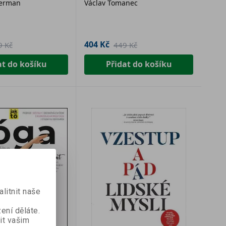
verman
Václav Tomanec
404 Kč
9 Kč
449 Kč
at do košíku
Přidat do košíku
Kč
mu
litnit naše
 na
e.
ení děláte.
it vašim