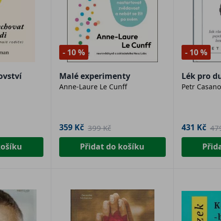
- 10 %
- 10 %
ovství
Malé experimenty
Lék pro d
Anne-Laure Le Cunff
Petr Casano
359 Kč
431 Kč
399 Kč
47
košíku
Přidat do košíku
Přid