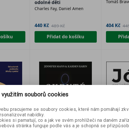
Tomáš Bra
odolné děti
Charles Fay, Daniel Amen
440 Kč
404 Kč
489 Kč
44
košíku
Přidat do košíku
Přid
SLEVA 50 
 využitím souborů cookies
Přihlaste se k naše
bu pracujeme se soubory cookies, které nám pomáhají zkva
newsletteru a
sleva
rsonalizovat nabídky.
první nákup
je Vaš
kies si pamatují, co a jak ve svém prohlížeči na daném zaříz
ebová stránka funguje podle vás a je schopná se přizpůsob