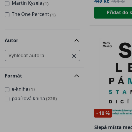
449 Kč
499 Kč
Martin Kysela
(1)
Přidat do 
The One Percent
(1)
Autor
Formát
e-kniha
(1)
papírová kniha
(228)
- 10 %
Slepá místa med