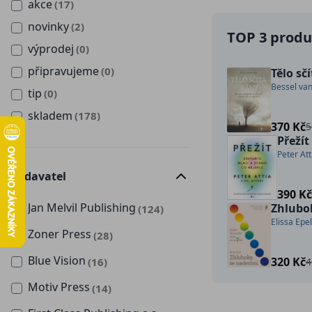
akce
(17)
novinky
(2)
TOP 3 produk
výprodej
(0)
připravujeme
(0)
Tělo sč
Bessel van
tip
(0)
skladem
(178)
370 Kč
5
Přežít
Peter Att
Vydavatel
390 K
Jan Melvil Publishing
Zhlubo
(124)
Elissa Epel
Zoner Press
(28)
Blue Vision
320 Kč
(16)
4
Motiv Press
(14)