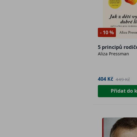
- 10 %
5 principů rodič
Aliza Pressman
404 Kč
449 Kč
Přidat do 