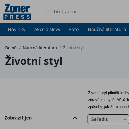
Novinky
Akce a slevy
Foto
Naučná literatura
Domů
/
Naučná literatura
/
Životní styl
Životní styl
Životní styl přináší kni
zdravé kuchyně. Ať už h
způsoby, jak žít plnohod
Zobrazit jen
Seřadit