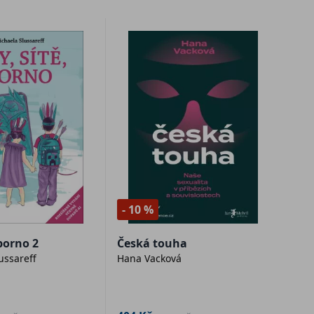
- 10 %
 porno 2
Česká touha
ussareff
Hana Vacková