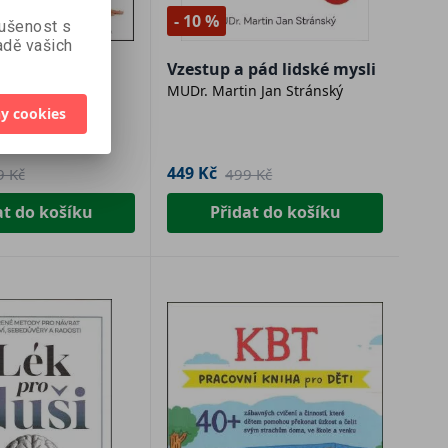
- 10 %
kušenost s
dě vašich
každého
Vzestup a pád lidské mysli
vu
 Eastley, Hanna-
MUDr. Martin Jan Stránský
 Ali Roff
y cookies
nás v
 údajů
449 Kč
9 Kč
499 Kč
at do košíku
Přidat do košíku